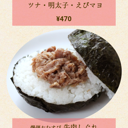
ツナ・明太子・えびマヨ
¥470
牛肉しぐれ
爆弾おむすび